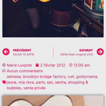
PRÉCÉDENT
SUIVANT
SAUVE TA DATE!
Défilé Etam Lingerie 2012
Marie Luvpink
2 février 2012
12:00 am
Aucun commentaire
adresse
,
brooklyn bridge factory
,
cuir
,
goldymama
,
jaune
,
mia reva
,
paris
,
sac
,
sanita
,
shopping &
bubbles
,
vente privée