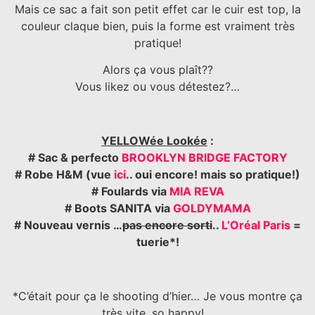
Mais ce sac a fait son petit effet car le cuir est top, la
couleur claque bien, puis la forme est vraiment très
pratique!
Alors ça vous plaît??
Vous likez ou vous détestez?…
YELLOWée Lookée
:
# Sac & perfecto
BROOKLYN BRIDGE FACTORY
# Robe H&M (vue
ici
.. oui encore! mais so pratique!)
# Foulards via
MIA REVA
# Boots SANITA via
GOLDYMAMA
# Nouveau vernis …
pas encore sorti
..
L’Oréal Paris
=
tuerie*!
*C’était pour ça le shooting d’hier… Je vous montre ça
très vite, so happy!…