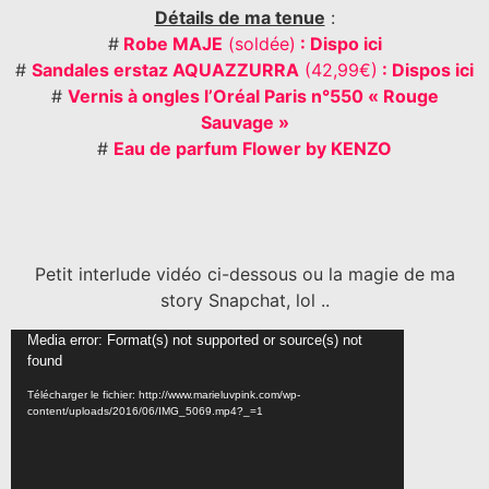
Détails de ma tenue
:
#
Robe MAJE
(soldée)
: Dispo ici
#
Sandales erstaz AQUAZZURRA
(42,99€)
: Dispos ici
#
Vernis à ongles l’Oréal Paris n°550 « Rouge
Sauvage »
#
Eau de parfum Flower by KENZO
Petit interlude vidéo ci-dessous ou la magie de ma
story Snapchat, lol ..
Lecteur
Media error: Format(s) not supported or source(s) not
found
vidéo
Télécharger le fichier: http://www.marieluvpink.com/wp-
content/uploads/2016/06/IMG_5069.mp4?_=1