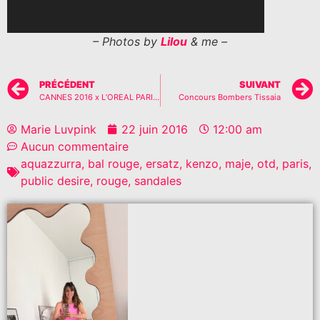
– Photos by
Lilou
& me –
PRÉCÉDENT
SUIVANT
CANNES 2016 x L’OREAL PARIS #2
Concours Bombers Tissaia
Marie Luvpink
22 juin 2016
12:00 am
Aucun commentaire
aquazzurra
,
bal rouge
,
ersatz
,
kenzo
,
maje
,
otd
,
paris
,
public desire
,
rouge
,
sandales