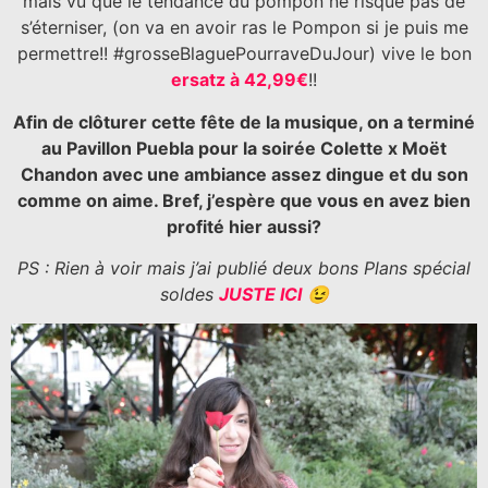
mais vu que le tendance du pompon ne risque pas de
s’éterniser, (on va en avoir ras le Pompon si je puis me
permettre!! #grosseBlaguePourraveDuJour) vive le bon
ersatz à 42,99€
!!
Afin de clôturer cette fête de la musique, on a terminé
au Pavillon Puebla pour la soirée Colette x Moët
Chandon avec une ambiance assez dingue et du son
comme on aime. Bref, j’espère que vous en avez bien
profité hier aussi?
PS : Rien à voir mais j’ai publié deux bons Plans spécial
soldes
JUSTE ICI
😉