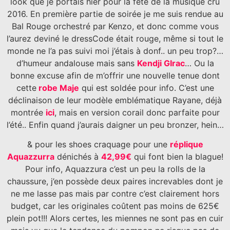
look que je portais hier pour la fête de la musique cru
2016. En première partie de soirée je me suis rendue au
Bal Rouge orchestré par Kenzo, et donc comme vous
l’aurez deviné le dressCode était rouge, même si tout le
monde ne l’a pas suivi moi j’étais à donf.. un peu trop?…
d’humeur andalouse mais sans
Kendji GIrac
… Ou la
bonne excuse afin de m’offrir une nouvelle tenue dont
cette
robe Maje
qui est soldée pour info. C’est une
déclinaison de leur modèle emblématique Rayane, déjà
montrée
ici
, mais en version corail donc parfaite pour
l’été.. Enfin quand j’aurais daigner un peu bronzer, hein…
& pour les shoes craquage pour une
réplique
Aquazzurra
dénichés à
42,99€
qui font bien la blague!
Pour info, Aquazzura c’est un peu la rolls de la
chaussure, j’en possède deux paires increvables dont je
ne me lasse pas mais par contre c’est clairement hors
budget, car les originales coûtent pas moins de 625€
plein pot!!! Alors certes, les miennes ne sont pas en cuir