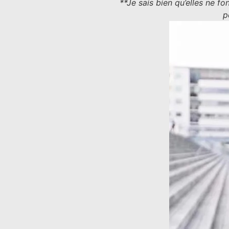
**Je sais bien qu’elles ne f
p