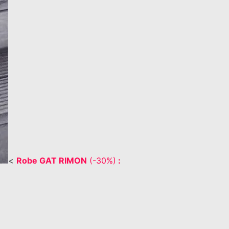
<
Robe GAT RIMON
(-30%)
: