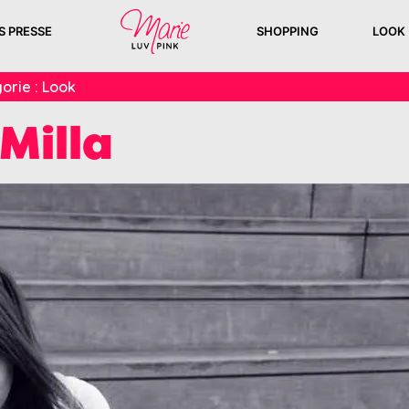
S PRESSE
SHOPPING
LOOK
orie :
Look
 Milla