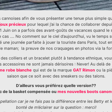
s cannoises afin de vous présenter une tenue plus simple q
joux précieux
pour lequel j’ai la chance de collaborer depu
1 Juin on a parfois des avant-goûts de vacances quand le sol
cas …. No comment sur le ciel d’aujourd’hui, vu le temps s
é une journée parfaite à jouer la touriste dans Paris, tout en
e maman; la preuve de nos craquages en photos via la for
e des colliers et un bracelet plutôt à tendance ethnique, vo
es accessoires ne sont jamais dérisoires : Never! Au delà de 
ème robe blanche
qui est de la marque
GAT Rimon
ou la piè
saison que ce soit avec des sneakers ou des talons.
D’ailleurs vous préférez quelle version??
c de la basket compensée ou
mes nouvelles boots canon
pellation car je ne fais pas la différence entre les Betty et l
bonté de m’éclairer sur la question : merci!