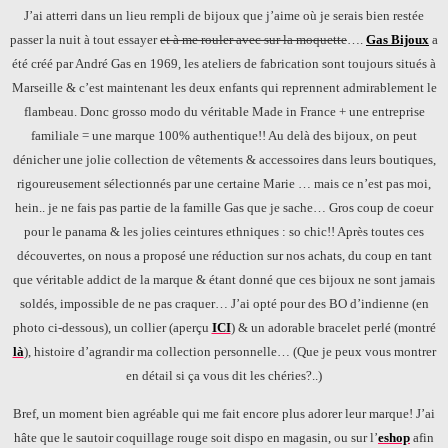
J’ai atterri dans un lieu rempli de bijoux que j’aime où je serais bien restée
passer la nuit à tout essayer
et à me rouler avec sur la moquette
….
Gas Bijoux
a
été créé par André Gas en 1969, les ateliers de fabrication sont toujours situés à
Marseille & c’est maintenant les deux enfants qui reprennent admirablement le
flambeau. Donc grosso modo du véritable Made in France + une entreprise
familiale = une marque 100% authentique!! Au delà des bijoux, on peut
dénicher une jolie collection de vêtements & accessoires
dans leurs boutiques,
rigoureusement
sélectionnés par une certaine Marie … mais ce n’est pas moi,
hein.. je ne fais pas partie de la famille Gas que je sache… Gros coup de coeur
pour le panama & les jolies ceintures ethniques : so chic!! Après toutes ces
découvertes, on nous a proposé une réduction sur nos achats, du coup en tant
que véritable addict de la marque & étant donné que ces bijoux ne sont jamais
soldés, impossible de ne pas craquer… J’ai opté pour des BO d’indienne (en
photo ci-dessous), un collier (aperçu
ICI
) & un adorable bracelet perlé (montré
là
), histoire d’agrandir ma collection personnelle… (Que je peux vous montrer
en détail si ça vous dit les chéries?..)
Bref, un moment bien agréable qui me fait encore plus adorer leur marque! J’ai
hâte que le sautoir coquillage rouge soit dispo en magasin, ou sur l’
eshop
afin