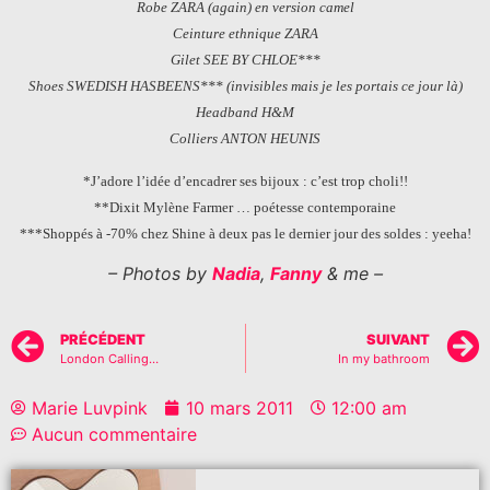
Robe ZARA (again) en version camel
Ceinture ethnique ZARA
Gilet SEE BY CHLOE***
Shoes SWEDISH HASBEENS*** (invisibles mais je les portais ce jour là)
Headband H&M
Colliers ANTON HEUNIS
*J’adore l’idée d’encadrer ses bijoux : c’est trop choli!!
**Dixit Mylène Farmer … poétesse contemporaine
***Shoppés à -70% chez Shine à deux pas le dernier jour des soldes : yeeha!
– Photos by
Nadia
,
Fanny
& me –
PRÉCÉDENT
SUIVANT
London Calling…
In my bathroom
Marie Luvpink
10 mars 2011
12:00 am
Aucun commentaire