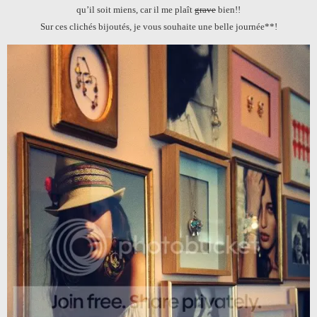
qu’il soit miens, car il me plaît
grave
bien!!
Sur ces clichés bijoutés, je vous souhaite une belle journée**!