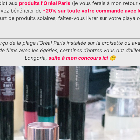
dict aux
produits l’Oréal Paris
(je vous ferais à mon retour
uvez bénéficier de
-20% sur toute votre commande avec le
urt de produits solaires, faîtes-vous livrer sur votre playa
 de la plage l’Oréal Paris installée sur la croisette où ava
e films avec les égéries, certaines d’entres vous ont d’aill
Longoria,
suite à mon concours ici
😉