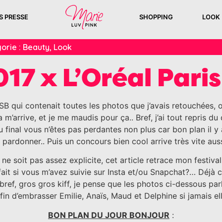
S PRESSE
SHOPPING
LOOK
orie :
Beauty
,
Look
17 x L’Oréal Paris
SB qui contenait toutes les photos que j’avais retouchées, on
 m’arrive, et je me maudis pour ça.. Bref, j’ai tout repris du
u final vous n’êtes pas perdantes non plus car bon plan il y a
e pardonner.. Puis un concours bien cool arrive très vite aus
 ne soit pas assez explicite, cet article retrace mon festi
arfait si vous m’avez suivie sur Insta et/ou Snapchat?… Déjà 
bref, gros gros kiff, je pense que les photos ci-dessous pa
fin d’embrasser Emilie, Anaïs, Maud et Delphine si jamais el
BON PLAN DU JOUR BONJOUR
: