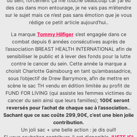
du sein, forcément ça me touche beaucoup car j’ai eu
des cas dans mon entourage, je ne vais pas m’étendre
sur le sujet mais ce n’est pas sans émotion que je vous
rédige ce petit article aujourd’hui..
La marque
Tommy Hilfiger
s’est engagée dans ce
combat depuis 6 années consécutives auprès de
l’association BREAST HEALTH INTERNATIONAL afin de
sensibiliser le public et à lever des fonds pour la lutte
contre le cancer du sein. Cette année la marque a
choisit Charlotte Gainsbourg en tant qu’ambassadrice,
sous l’objectif de Drew Barrymore, afin de mettre en
scène le sac TH vendu en édition limitée au profit de
FUND FOR LIVING (qui assiste les femmes victimes du
cancer du sein ainsi que leurs familles);
100€ seront
reversés pour l’achat de chaque sac à l’association..
Sachant que ce sac coûte 299,90€, c’est une bien jolie
contribution.
Un joli sac + une belle action : je dis oui!!
Si vous souhaitez contribuer, il est disponible
JUSTE ICI