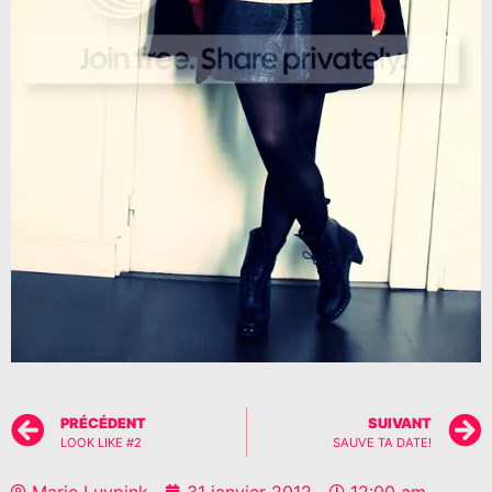
PRÉCÉDENT
SUIVANT
LOOK LIKE #2
SAUVE TA DATE!
Marie Luvpink
31 janvier 2012
12:00 am