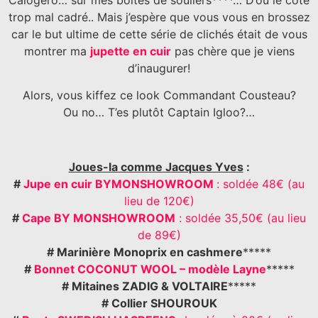
trop mal cadré.. Mais j’espère que vous vous en brossez
car le but ultime de cette série de clichés était de vous
montrer ma
jupette en cuir
pas chère que je viens
d’inaugurer!
Alors, vous kiffez ce look Commandant Cousteau?
Ou no… T’es plutôt Captain Igloo?…
Joues-la comme Jacques Yves
:
#
Jupe en cuir BYMONSHOWROOM
: soldée 48€ (au
lieu de 120€)
#
Cape BY MONSHOWROOM
: soldée 35,50€ (au lieu
de 89€)
# Marinière Monoprix en cashmere
*****
#
Bonnet COCONUT WOOL – modèle Layne
*****
# Mitaines ZADIG & VOLTAIRE
*****
# Collier SHOUROUK