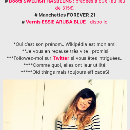
#
Boots SWEDISH HASBEENS
: bradées à 80€ (au lieu
de 315€)
# Manchettes FOREVER 21
#
Vernis ESSIE ARUBA BLUE
: dispo ici
*Oui c’est son prénom.. Wikipédia est mon ami!
**Je vous en recause très vite : promis!
***Followez-moi sur
Twitter
si vous êtes intriguées…
****Comme quoi, elles ont leur utilité!
*****Old things mais toujours efficaceS!