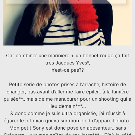
Car combiner une marinière + un bonnet rouge ça fait
très Jacques Yves*,
n’est-ce pas??
Petite série de photos prises à l’arrache,
histoire de
changer
, pas avant d’aller me faire épiler.. à la lumière
pulsée**.. mais de me manucurer pour un shooting qui a
lieu demain***…
& donc comme je suis ultra organisée, j’ai réussit à
égarer le bitoniau qui va sur mon pied d’appareil photo..
Mon petit Sony est donc posé en apesanteur.. sans
Calogero… sur mes boîtes de souliers****… D’où le côté