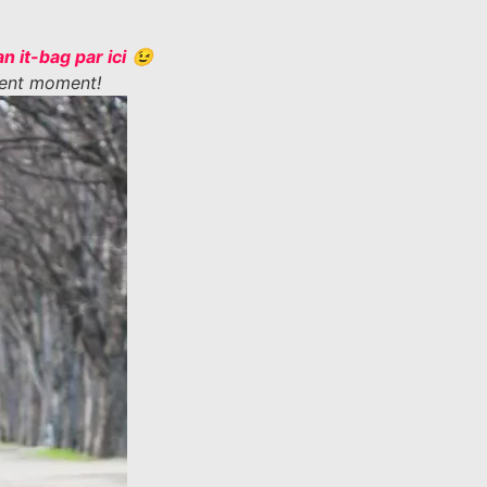
n it-bag par ici
😉
llent moment!