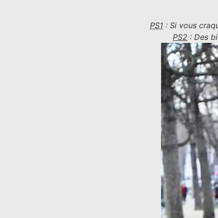
PS1
: Si vous craq
PS2
: Des b