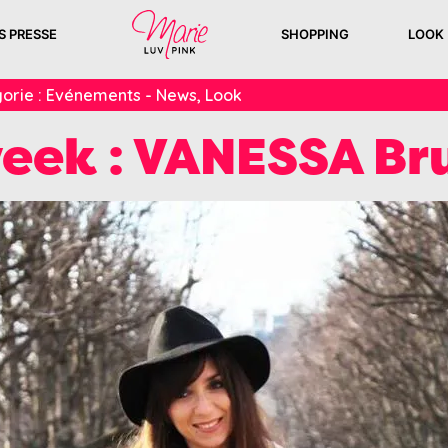
S PRESSE
SHOPPING
LOOK
orie :
Evénements - News
,
Look
week : VANESSA Br