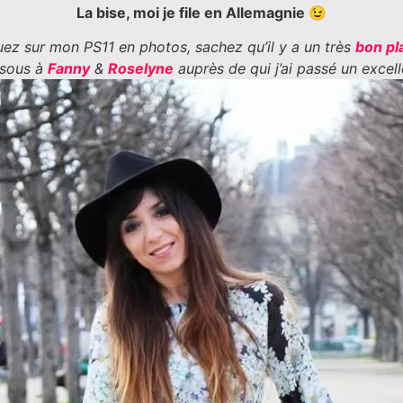
La bise, moi je file en Allemagnie 😉
uez sur mon PS11 en photos, sachez qu’il y a un très
bon pla
isous à
Fanny
&
Roselyne
auprès de qui j’ai passé un exce