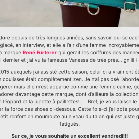
adore depuis de très longues années, sans savoir qui se cach
 glacé, en interview, et elle a l’air d’une femme incroyableme
 la marque
René Furterer
qui gérait les coiffures des mannequ
 dernier et j’ai vu la fameuse Vanessa de très près… gniiiii
015 auxquels j’ai assisté cette saison, celui-ci a vraiment 
coulisses était complètement zen. Je n’ai pas osé l’aborder
 gérer mais elle m’est apparue comme une femme calme, genti
adorer davantage cette marque, dont d’ailleurs la collection 
n léopard et la jupette à paillettes!!… Bref, je vous laisse l
r la force des shoes ci-dessous. Cette fois-ci j’ai opté po
etit renfort en moumoute au niveau du talon qui est juste g
fatigués.
Sur ce, je vous souhaite un excellent vendredi!!!