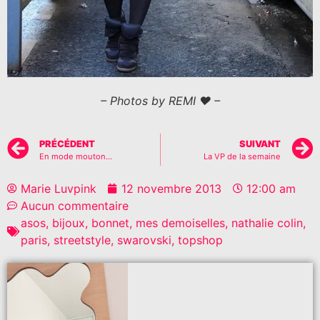
– Photos by REMI ♥ –
PRÉCÉDENT
SUIVANT
En mode mouton…
La VP de la semaine
Marie Luvpink
12 novembre 2013
12:00 am
Aucun commentaire
asos
,
bijoux
,
bonnet
,
mes demoiselles
,
nathalie colin
,
paris
,
streetstyle
,
swarovski
,
topshop