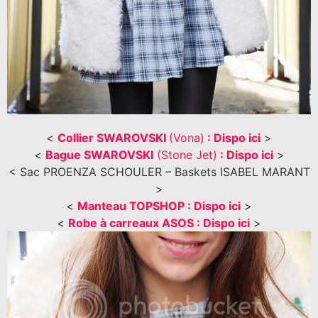
<
Collier SWAROVSKI
(Vona)
: Dispo ici
>
<
Bague SWAROVSKI
(Stone Jet)
: Dispo ici
>
< Sac PROENZA SCHOULER – Baskets ISABEL MARANT
>
<
Manteau TOPSHOP : Dispo ici
>
<
Robe à carreaux ASOS : Dispo ici
>