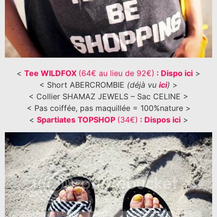
<
Tee WILDFOX
(64€ au lieu de 92€)
: Dispo ici
>
< Short ABERCROMBIE
(déjà vu
ici
)
>
< Collier SHAMAZ JEWELS – Sac CELINE >
< Pas coiffée, pas maquillée = 100%nature >
<
Spartiates TOPSHOP
(34€)
: Dispos ici
>