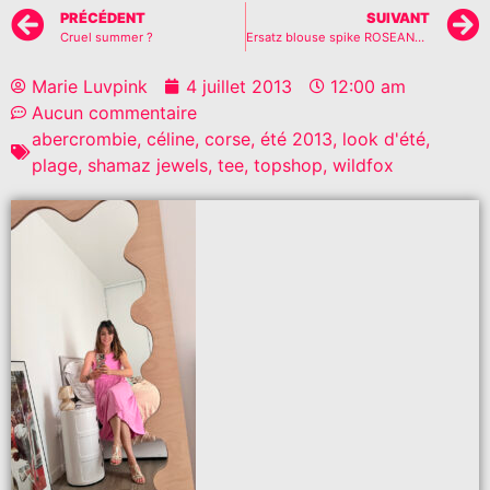
PRÉCÉDENT
SUIVANT
Cruel summer ?
Ersatz blouse spike ROSEANNA
Marie Luvpink
4 juillet 2013
12:00 am
Aucun commentaire
abercrombie
,
céline
,
corse
,
été 2013
,
look d'été
,
plage
,
shamaz jewels
,
tee
,
topshop
,
wildfox