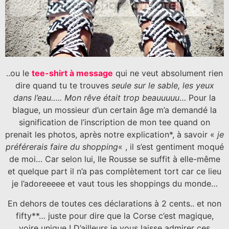
..ou le
tee-shirt à message
qui ne veut absolument rien
dire quand tu te trouves
seule sur le sable, les yeux
dans l’eau….. Mon rêve était trop beauuuuu
… Pour la
blague, un mossieur d’un certain âge m’a demandé la
signification de l’inscription de mon tee quand on
prenait les photos, après notre explication*, à savoir «
je
préférerais faire du shopping
« , il s’est gentiment moqué
de moi… Car selon lui, Ile Rousse se suffit à elle-même
et quelque part il n’a pas complètement tort car ce lieu
je l’adoreeeee et vaut tous les shoppings du monde…
En dehors de toutes ces déclarations à 2 cents.. et non
fifty**… juste pour dire que la Corse c’est magique,
voire unique ! D’ailleurs je vous laisse admirer ces