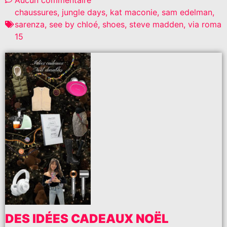
Aucun commentaire
chaussures
,
jungle days
,
kat maconie
,
sam edelman
,
sarenza
,
see by chloé
,
shoes
,
steve madden
,
via roma
15
DES IDÉES CADEAUX NOËL