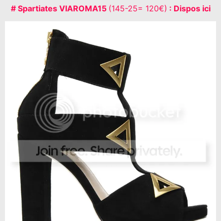
# Spartiates VIAROMA15
(145-25= 120€)
: Dispos ici