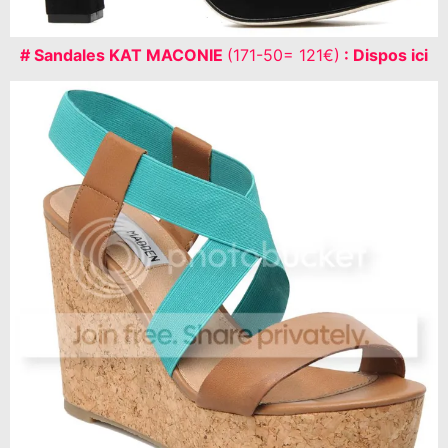
# Sandales KAT MACONIE
(171-50= 121€)
: Dispos ici