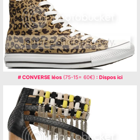
# CONVERSE léos
(75-15= 60€)
: Dispos ici