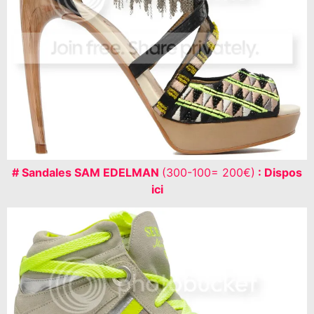
# Sandales SAM EDELMAN
(300-100= 200€)
: Dispos
ici