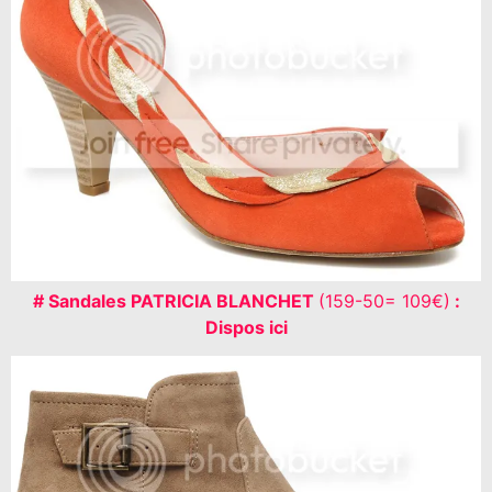
# Sandales PATRICIA BLANCHET
(159-50= 109€)
:
Dispos ici