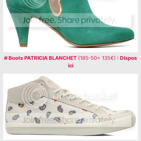
# Boots PATRICIA BLANCHET
(185-50= 135€)
: Dispos
ici