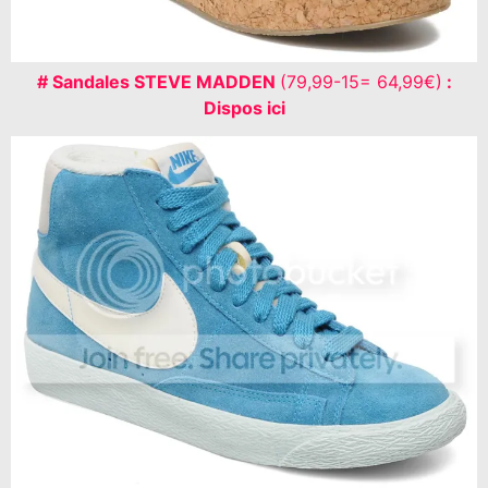
# Sandales STEVE MADDEN
(79,99-15= 64,99€)
:
Dispos ici