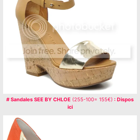
# Sandales SEE BY CHLOE
(255-100= 155€)
: Dispos
ici