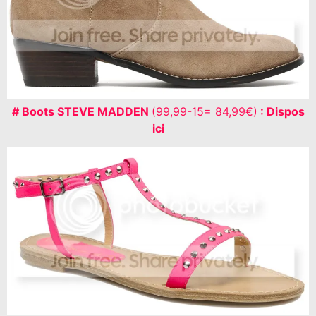
# Boots STEVE MADDEN
(99,99-15= 84,99€)
: Dispos
ici