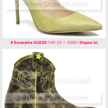
# Escarpins GUESS
(
145-25 = 120€)
: Dispos ici