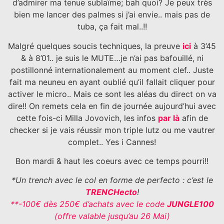
d’admirer ma tenue sublaïme; bah quoi? Je peux très
bien me lancer des palmes si j’ai envie.. mais pas de
tuba, ça fait mal..!!
Malgré quelques soucis techniques, la preuve
ici
à 3’45
& à 8’01.. je suis le MUTE…je n’ai pas bafouillé, ni
postillonné internationalement au moment clef.. Juste
fait ma neuneu en ayant oublié qu’il fallait cliquer pour
activer le micro.. Mais ce sont les aléas du direct on va
dire!! On remets cela en fin de journée aujourd’hui avec
cette fois-ci Milla Jovovich, les infos
par là
afin de
checker si je vais réussir mon triple lutz ou me vautrer
complet.. Yes i Cannes!
Bon mardi & haut les coeurs avec ce temps pourri!!
*Un trench avec le col en forme de perfecto : c’est le
TRENCHecto
!
**-100€ dès 250€ d’achats avec le code
JUNGLE100
(offre valable jusqu’au 26 Mai)