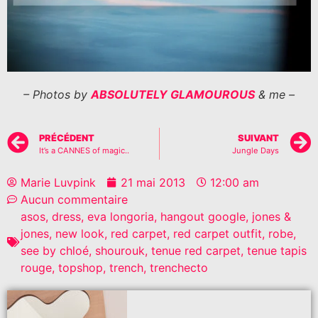
– Photos by
ABSOLUTELY GLAMOUROUS
& me –
PRÉCÉDENT
SUIVANT
It’s a CANNES of magic..
Jungle Days
Marie Luvpink
21 mai 2013
12:00 am
Aucun commentaire
asos
,
dress
,
eva longoria
,
hangout google
,
jones &
jones
,
new look
,
red carpet
,
red carpet outfit
,
robe
,
see by chloé
,
shourouk
,
tenue red carpet
,
tenue tapis
rouge
,
topshop
,
trench
,
trenchecto