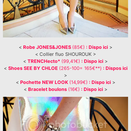
<
Robe JONES&JONES
(85€)
: Dispo ici
>
<
Collier fluo SHOUROUK >
<
TRENCHecto*
(99,41€)
: Dispo ici
>
<
Shoes SEE BY CHLOE
(265-100= 165€**)
: Dispos ici
>
<
Pochette NEW LOOK
(14,99€)
: Dispo ici
>
<
Bracelet boulons
(16€)
: Dispo ici
>