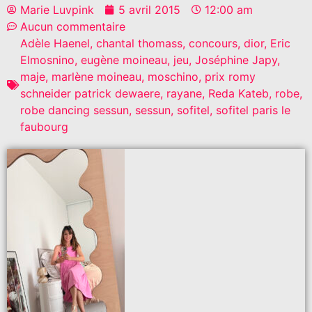
Marie Luvpink
5 avril 2015
12:00 am
Aucun commentaire
Adèle Haenel
,
chantal thomass
,
concours
,
dior
,
Eric
Elmosnino
,
eugène moineau
,
jeu
,
Joséphine Japy
,
maje
,
marlène moineau
,
moschino
,
prix romy
schneider patrick dewaere
,
rayane
,
Reda Kateb
,
robe
,
robe dancing sessun
,
sessun
,
sofitel
,
sofitel paris le
faubourg