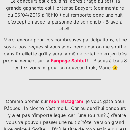
Le concours est clos, ainsi après tirage au sort, la
grande gagnante est Hortense Baeyert (commentaire
du 05/04/2015 à 16h10 ) qui remporte donc une nuit
d’exception avec la personne de son choix : Bravo à
elle!!!
Merci encore pour vos nombreuses participations, et ne
soyez pas déçues si vous avez perdu car on me souffle
dans l’oreillette qu’il y aura la même dotation en jeu très
prochainement sur la
Fanpage Sofitel
!… Bisous à tous &
rendez-vous ici pour un nouveau look, Marie 🙂
———————————————–
Comme promis sur
mon Instagram
, je vous gâte pour
Pâques : la cloche c’est moi!… Car aujourd’hui concours
il y a et pas n’importe lequel car l’une (ou l’un?..) d’entre
vous va pouvoir passer une nuit d’hôtel version grand
luxe grâce à Sofitel .. D’où le titre de mon article qui est