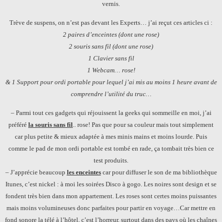
vernis.
Trève de suspens, on n’est pas devant les Experts… j’ai reçut ces articles ci :
2 paires d’enceintes (dont une rose)
2 souris sans fil (dont une rose)
1 Clavier sans fil
1 Webcam… rose!
& 1 Support pour ordi portable pour lequel j’ai mis au moins 1 heure avant de
comprendre l’utilité du truc…
– Parmi tout ces gadgets qui réjouissent la geeks qui sommeille en moi, j’ai
préféré
la souris sans fil
.. rose! Pas que pour sa couleur mais tout simplement
car plus petite & mieux adaptée à mes minis mains et moins lourde. Puis
comme le pad de mon ordi portable est tombé en rade, ça tombait très bien ce
test produits.
– J’apprécie beaucoup
les enceintes
car pour diffuser le son de ma bibliothèque
Itunes, c’est nickel : à moi les soirées Disco à gogo. Les noires sont design et se
fondent très bien dans mon appartement. Les roses sont certes moins puissantes
mais moins volumineuses donc parfaites pour partir en voyage…Car mettre en
fond sonore la télé à l’hôtel, c’est l’horreur, surtout dans des pays où les chaînes