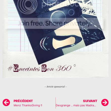
– Article sponsorisé –
PRÉCÉDENT
SUIVANT
Merci ThanksGiving !!
Desgrange .. mais pas Madrange…