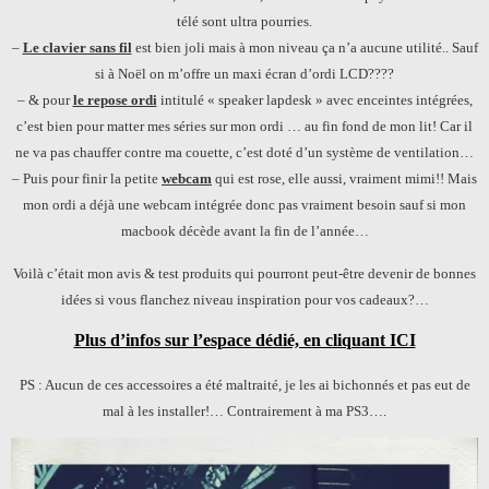
télé sont ultra pourries.
–
Le clavier sans fil
est bien joli mais à mon niveau ça n’a aucune utilité.. Sauf
si à Noël on m’offre un maxi écran d’ordi LCD????
– & pour
le repose ordi
intitulé « speaker lapdesk » avec enceintes intégrées,
c’est bien pour matter mes séries sur mon ordi … au fin fond de mon lit! Car il
ne va pas chauffer contre ma couette, c’est doté d’un système de ventilation…
– Puis pour finir la petite
webcam
qui est rose, elle aussi, vraiment mimi!! Mais
mon ordi a déjà une webcam intégrée donc pas vraiment besoin sauf si mon
macbook décède avant la fin de l’année…
Voilà c’était mon avis & test produits qui pourront peut-être devenir de bonnes
idées si vous flanchez niveau inspiration pour vos cadeaux?…
Plus d’infos sur l’espace dédié, en cliquant ICI
PS : Aucun de ces accessoires a été maltraité, je les ai bichonnés et pas eut de
mal à les installer!… Contrairement à ma PS3….