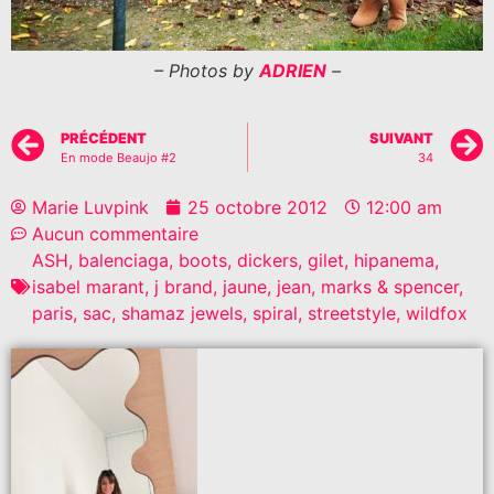
– Photos by
ADRIEN
–
PRÉCÉDENT
SUIVANT
En mode Beaujo #2
34
Marie Luvpink
25 octobre 2012
12:00 am
Aucun commentaire
ASH
,
balenciaga
,
boots
,
dickers
,
gilet
,
hipanema
,
isabel marant
,
j brand
,
jaune
,
jean
,
marks & spencer
,
paris
,
sac
,
shamaz jewels
,
spiral
,
streetstyle
,
wildfox