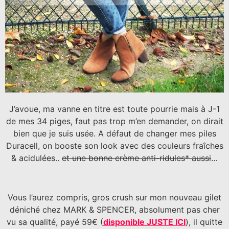
J’avoue, ma vanne en titre est toute pourrie mais à J-1
de mes 34 piges, faut pas trop m’en demander, on dirait
bien que je suis usée. A défaut de changer mes piles
Duracell, on booste son look avec des couleurs fraîches
& acidulées..
et une bonne crème anti-ridules* aussi
…
Vous l’aurez compris, gros crush sur mon nouveau gilet
déniché chez MARK & SPENCER, absolument pas cher
vu sa qualité, payé 59€ (
disponible JUSTE ICI
), il quitte