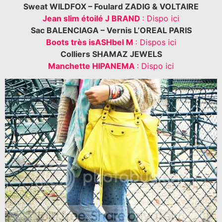
Sweat WILDFOX – Foulard ZADIG & VOLTAIRE
Jean slim étoilé J BRAND
: Dispo ici
Sac BALENCIAGA – Vernis L’OREAL PARIS
Boots très isASHbel M
: Dispos ici
Colliers SHAMAZ JEWELS
Manchette HIPANEMA
: Dispo ici