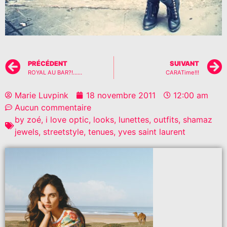
PRÉCÉDENT
SUIVANT
ROYAL AU BAR?!……
CARATime!!!
Marie Luvpink
18 novembre 2011
12:00 am
Aucun commentaire
by zoé
,
i love optic
,
looks
,
lunettes
,
outfits
,
shamaz
jewels
,
streetstyle
,
tenues
,
yves saint laurent