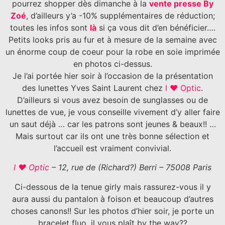
pourrez shopper dès dimanche à la
vente presse By
Zoé
, d’ailleurs y’a -10% supplémentaires de réduction;
toutes les infos sont
là
si ça vous dit d’en bénéficier….
Petits looks pris au fur et à mesure de la semaine avec
un énorme coup de coeur pour la robe en soie imprimée
en photos ci-dessus.
Je l’ai portée hier soir à l’occasion de la présentation
des lunettes Yves Saint Laurent chez
I ♥ Optic
.
D’ailleurs si vous avez besoin de sunglasses ou de
lunettes de vue, je vous conseille vivement d’y aller faire
un saut déjà … car les patrons sont jeunes & beaux!! …
Mais surtout car ils ont une très bonne sélection et
l’accueil est vraiment convivial.
I ♥ Optic
– 12, rue de (Richard?) Berri – 75008 Paris
Ci-dessous de la tenue girly mais rassurez-vous il y
aura aussi du pantalon à foison et beaucoup d’autres
choses canons!! Sur les photos d’hier soir, je porte un
bracelet fluo, il vous plaît by the way??