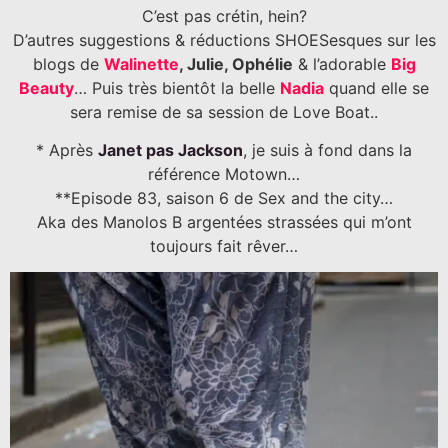
C’est pas crétin, hein?
D’autres suggestions & réductions SHOESesques sur les
blogs de
Walinette
, Julie, Ophélie
& l’adorable
Big
Beauty
… Puis très bientôt la belle
Nadia
quand elle se
sera remise de sa session de Love Boat..
* Après
Janet pas Jackson
, je suis à fond dans la
référence Motown…
**Episode 83, saison 6 de Sex and the city…
Aka des Manolos B argentées strassées qui m’ont
toujours fait rêver…