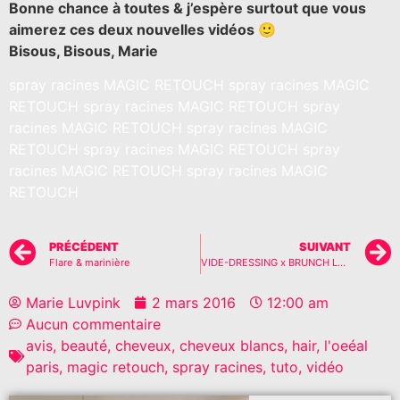
Bonne chance à toutes & j’espère surtout que vous
aimerez ces deux nouvelles vidéos 🙂
Bisous, Bisous, Marie
spray racines MAGIC RETOUCH spray racines MAGIC
RETOUCH spray racines MAGIC RETOUCH spray
racines MAGIC RETOUCH spray racines MAGIC
RETOUCH spray racines MAGIC RETOUCH spray
racines MAGIC RETOUCH spray racines MAGIC
RETOUCH
PRÉCÉDENT
SUIVANT
Flare & marinière
VIDE-DRESSING x BRUNCH LE 5 MARS
Marie Luvpink
2 mars 2016
12:00 am
Aucun commentaire
avis
,
beauté
,
cheveux
,
cheveux blancs
,
hair
,
l'oeéal
paris
,
magic retouch
,
spray racines
,
tuto
,
vidéo