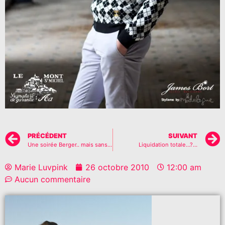
PRÉCÉDENT
SUIVANT
Une soirée Berger.. mais sans bâton…
Liquidation totale…?…
Marie Luvpink
26 octobre 2010
12:00 am
Aucun commentaire