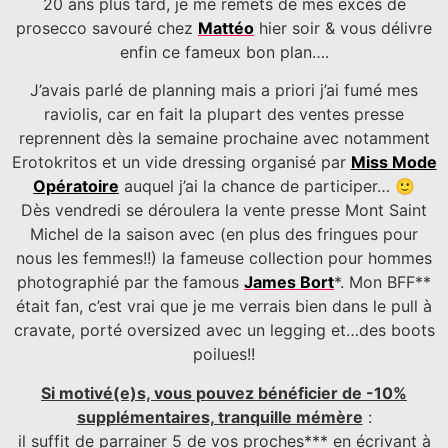
20 ans plus tard, je me remets de mes excès de
prosecco savouré chez
Mattéo
hier soir & vous délivre
enfin ce fameux bon plan….
J’avais parlé de planning mais a priori j’ai fumé mes
raviolis, car en fait la plupart des ventes presse
reprennent dès la semaine prochaine avec notamment
Erotokritos et un vide dressing organisé par
Miss Mode
Opératoire
auquel j’ai la chance de participer… 🙂
Dès vendredi se déroulera la vente presse Mont Saint
Michel de la saison avec (en plus des fringues pour
nous les femmes!!) la fameuse collection pour hommes
photographié par the famous
James Bort
*. Mon BFF**
était fan, c’est vrai que je me verrais bien dans le pull à
cravate, porté oversized avec un legging et…des boots
poilues!!
Si motivé(e)s, vous pouvez bénéficier de -10%
supplémentaires, tranquille mémère
:
il suffit de parrainer 5 de vos proches*** en écrivant à