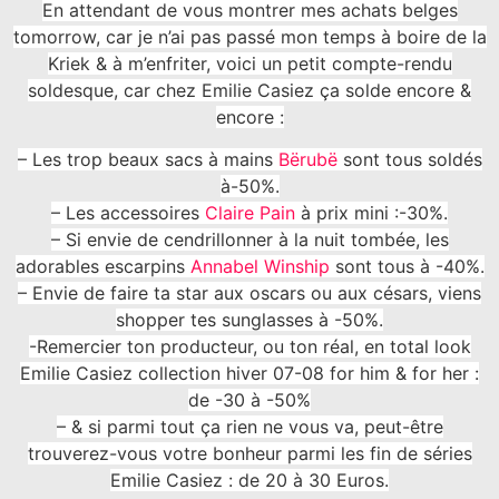
En attendant de vous montrer mes achats belges
tomorrow, car je n’ai pas passé mon temps à boire de la
Kriek & à m’enfriter, voici un petit compte-rendu
soldesque, car chez Emilie Casiez ça solde encore &
encore :
– Les trop beaux sacs à mains
Bërubë
sont tous soldés
à-50%.
– Les accessoires
Claire Pain
à prix mini :-30%.
– Si envie de cendrillonner à la nuit tombée, les
adorables escarpins
Annabel Winship
sont tous à -40%.
– Envie de faire ta star aux oscars ou aux césars, viens
shopper tes sunglasses à -50%.
-Remercier ton producteur, ou ton réal, en total look
Emilie Casiez collection hiver 07-08 for him & for her :
de -30 à -50%
– & si parmi tout ça rien ne vous va, peut-être
trouverez-vous votre bonheur parmi les fin de séries
Emilie Casiez : de 20 à 30 Euros.