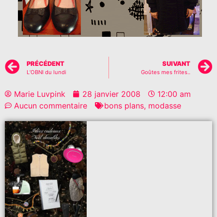
PRÉCÉDENT
SUIVANT
L’OBNI du lundi
Goûtes mes frites..
Marie Luvpink
28 janvier 2008
12:00 am
Aucun commentaire
bons plans
,
modasse