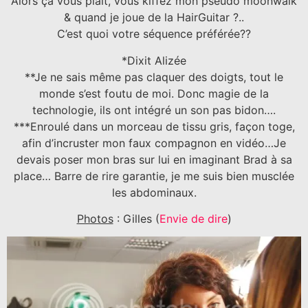
Alors ça vous plaît, vous kiffez mon pseudo moonwalk
& quand je joue de la HairGuitar ?..
C’est quoi votre séquence préférée??
*Dixit Alizée
**Je ne sais même pas claquer des doigts, tout le
monde s’est foutu de moi. Donc magie de la
technologie, ils ont intégré un son pas bidon….
***Enroulé dans un morceau de tissu gris, façon toge,
afin d’incruster mon faux compagnon en vidéo…Je
devais poser mon bras sur lui en imaginant Brad à sa
place… Barre de rire garantie, je me suis bien musclée
les abdominaux.
Photos
: Gilles (
Envie de dire
)