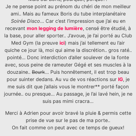
Je ne pense point au prénom du chéri de mon meilleur
ami.. Mais au fameux Boris du tube interplanétaire
Soirée Disco
… Car c’est l’impression que j’ai eu en
recevant
mon legging de lumière
, censé être étudié, à
la base, pour aller sporter.. J’avoue, je l’ai porté au Club
Med Gym (la preuve
ici
) mais j’ai tellement eu l’air
quiche ce jour là, moi qui aime la discrétion.. gros raté..
pointé… Donc interdiction d’aller soulever de la fonte
avec, sous peine de rameuter Gégé et ses muscles à la
douzaine..
Beurk
… Puis honnêtement, il est trop beau
pour suinter dedans. Au vu de vos réactions sur
IG
, je
me suis dit que j’allais vous le montrer** porté façon
journée.. ou presque… Au passage, je l’ai lavé hein, je ne
suis pas mimi cracra…
Merci à Adrien pour avoir bravé la pluie & permis cette
prise de vue sur le pas de ma porte..
On fait comme on peut avec ce temps de gueux!