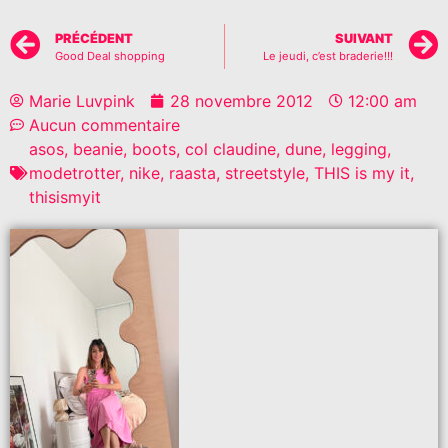
PRÉCÉDENT
SUIVANT
Good Deal shopping
Le jeudi, c’est braderie!!!
Marie Luvpink
28 novembre 2012
12:00 am
Aucun commentaire
asos
,
beanie
,
boots
,
col claudine
,
dune
,
legging
,
modetrotter
,
nike
,
raasta
,
streetstyle
,
THIS is my it
,
thisismyit