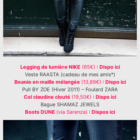
Legging de lumière NIKE
(65€)
: Dispo ici
Veste RAASTA (cadeau de mes amis*)
Beanie en maille mélangée
(13,89€)
: Dispo ici
Pull BY ZOE (Hiver 2011) – Foulard ZARA
Col claudine clouté
(19,50€)
: Dispo ici
Bague SHAMAZ JEWELS
Boots DUNE
(via S
arenza)
: Dispos ici