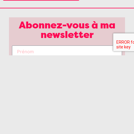
Abonnez-vous à ma
newsletter
J'accepte que mes coordonnées soient
uniquement utilisées pour vous envoyer notre
newsletter. Désinscription à l'aide du lien inclus
dans chaque newsletter.
S'INSCRIRE