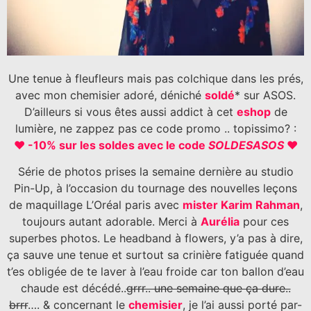
Une tenue à fleufleurs mais pas colchique dans les prés,
avec mon chemisier adoré, déniché
soldé
* sur ASOS.
D’ailleurs si vous êtes aussi addict à cet
eshop
de
lumière, ne zappez pas ce code promo .. topissimo? :
♥ -10% sur les soldes avec le code
SOLDESASOS
♥
Série de photos prises la semaine dernière au studio
Pin-Up, à l’occasion du tournage des nouvelles leçons
de maquillage L’Oréal paris avec
mister Karim Rahman
,
toujours autant adorable. Merci à
Aurélia
pour ces
superbes photos. Le headband à flowers, y’a pas à dire,
ça sauve une tenue et surtout sa crinière fatiguée quand
t’es obligée de te laver à l’eau froide car ton ballon d’eau
chaude est décédé..
grrr.. une semaine que ça dure..
brrr
…. & concernant le
chemisier
, je l’ai aussi porté par-