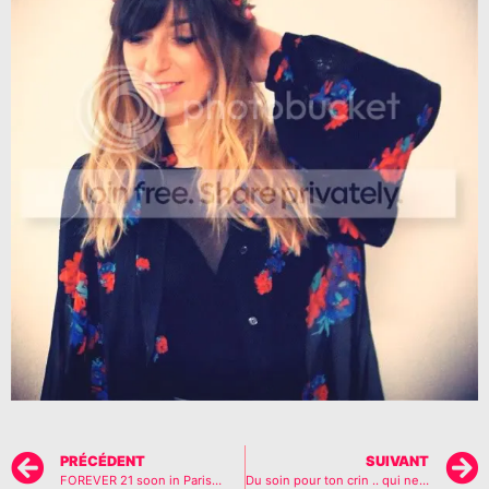
PRÉCÉDENT
SUIVANT
FOREVER 21 soon in Paris…
Du soin pour ton crin .. qui ne craint pas..haha..