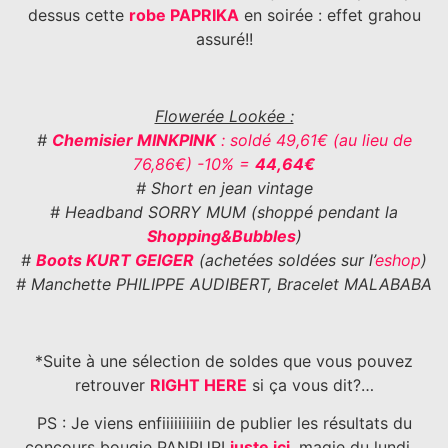
dessus cette
robe PAPRIKA
en soirée : effet grahou
assuré!!
Flowerée Lookée :
#
Chemisier MINKPINK
: soldé 49,61€ (au lieu de
76,86€) -10% =
44,64€
# Short en jean vintage
# Headband SORRY MUM (shoppé pendant la
Shopping&Bubbles
)
#
Boots KURT GEIGER
(achetées soldées sur l’
eshop
)
# Manchette PHILIPPE AUDIBERT, Bracelet MALABABA
*Suite à une sélection de soldes que vous pouvez
retrouver
RIGHT HERE
si ça vous dit?…
PS : Je viens enfiiiiiiiiiin de publier les résultats du
concours bougie PANPURI
juste ici
, magie du lundi
…