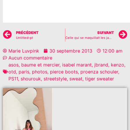
PRÉCÉDENT
SUIVANT
Untitled-pt
Celle qui se maquillait les jambes..
Marie Luvpink
30 septembre 2013
12:00 am
Aucun commentaire
asos
,
baume et mercier
,
isabel marant
,
jbrand
,
kenzo
,
otd
,
paris
,
photos
,
pierce boots
,
proenza schouler
,
PS11
,
shourouk
,
streetstyle
,
sweat
,
tiger sweater