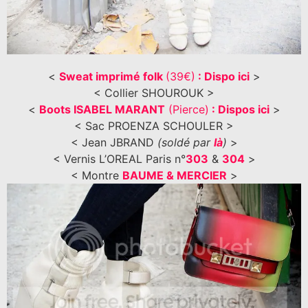
<
Sweat imprimé folk
(39€)
: Dispo ici
>
< Collier SHOUROUK >
<
Boots ISABEL MARANT
(Pierce)
: Dispos ici
>
< Sac PROENZA SCHOULER >
< Jean JBRAND
(soldé par
là
)
>
< Vernis L’OREAL Paris n°
303
&
304
>
< Montre
BAUME & MERCIER
>