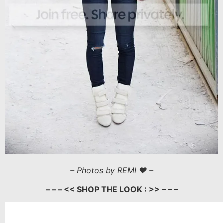
– Photos by REMI ♥ –
– – – << SHOP THE LOOK : >> – – –