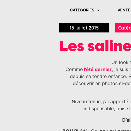
CATÉGORIES
VENTE
15 juillet 2015
Catég
Les salin
Un look 
Comme
l’été dernier
, je sui
depuis sa tendre enfance. Et
découvrir en photos ci-de
Niveau tenue, j’ai apporté
indispensable, puis s
D’a