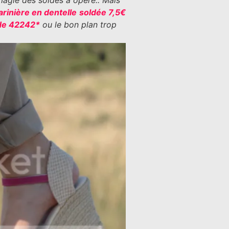
magie des soldes a opéré.. Mais
arinière en dentelle
soldée 7,5€
ode 42242*
ou le bon plan trop