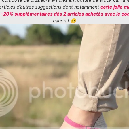
s composé de plusieurs articles en rupture de stock car la 
’articles d’autres suggestions dont notamment
cette jolie m
e
-20% supplémentaires dès 2 articles achetés avec le c
canon ! 😉