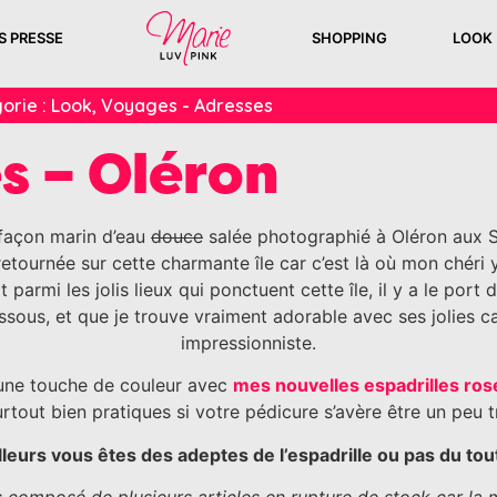
S PRESSE
SHOPPING
LOOK
orie :
Look
,
Voyages - Adresses
es – Oléron
façon marin d’eau
douce
salée photographié à Oléron aux S
s retournée sur cette charmante île car c’est là où mon chér
 parmi les jolis lieux qui ponctuent cette île, il y a le por
ssous, et que je trouve vraiment adorable avec ses jolies c
impressionniste.
 une touche de couleur avec
mes nouvelles espadrilles ros
urtout bien pratiques si votre pédicure s’avère être un peu t
illeurs vous êtes des adeptes de l’espadrille ou pas du tou