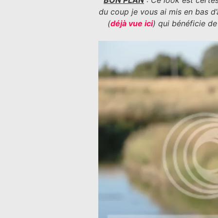
BON PLAN
: Ce look est certe
du coup je vous ai mis en bas d
(
déjà vue ici
) qui bénéficie d