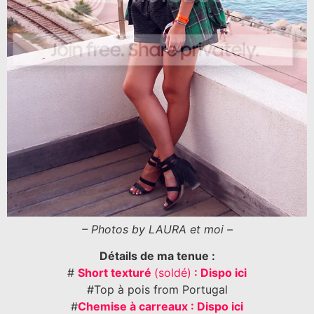
– Photos by LAURA et moi –
Détails de ma tenue :
#
Short texturé
(soldé)
: Dispo ici
#Top à pois from Portugal
#
Chemise à carreaux : Dispo ici