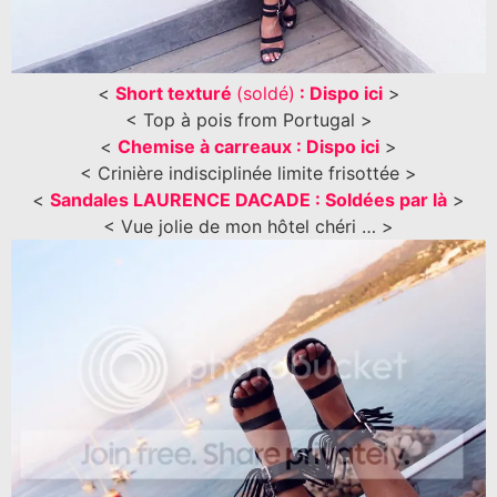
<
Short texturé
(soldé)
: Dispo ici
>
< Top à pois from Portugal >
<
Chemise à carreaux : Dispo ici
>
< Crinière indisciplinée limite frisottée >
<
Sandales LAURENCE DACADE : Soldées par là
>
< Vue jolie de mon hôtel chéri … >