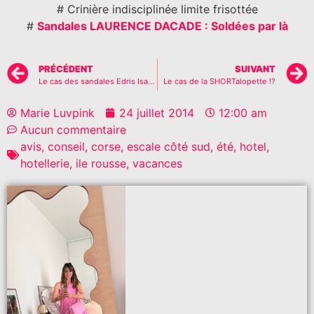
# Crinière indisciplinée limite frisottée
#
Sandales LAURENCE DACADE : Soldées par là
PRÉCÉDENT
SUIVANT
Le cas des sandales Edris Isabel Marant… pas vraiment hilarant ..
Le cas de la SHORTalopette !?
Marie Luvpink
24 juillet 2014
12:00 am
Aucun commentaire
avis
,
conseil
,
corse
,
escale côté sud
,
été
,
hotel
,
hotellerie
,
ile rousse
,
vacances