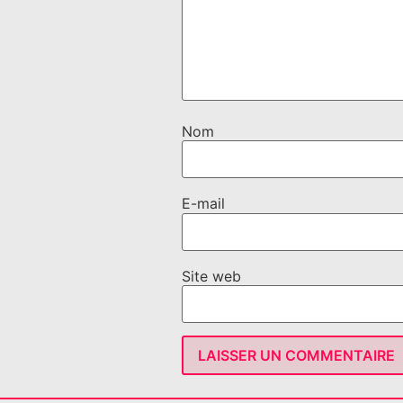
Nom
E-mail
Site web