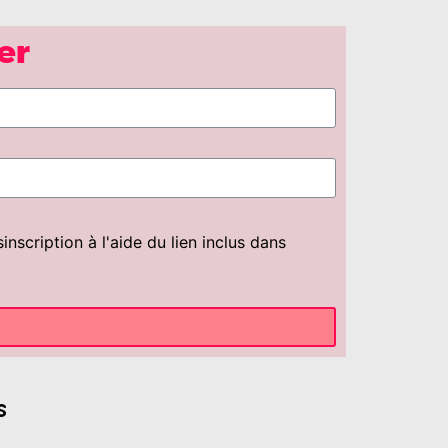
er
scription à l'aide du lien inclus dans
s