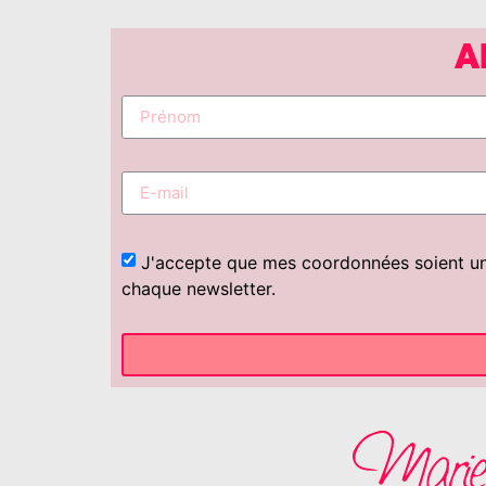
A
J'accepte que mes coordonnées soient uniq
chaque newsletter.