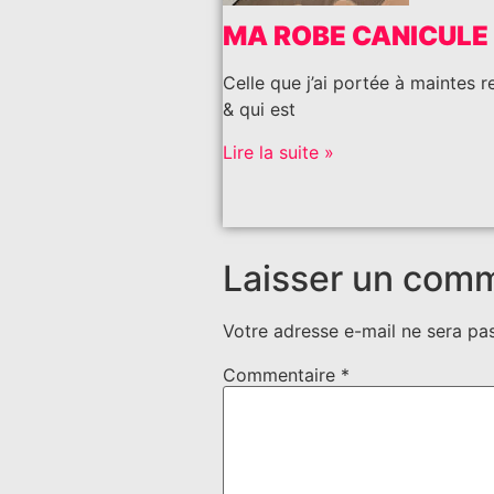
MA ROBE CANICULE
Celle que j’ai portée à maintes r
& qui est
Lire la suite »
Laisser un com
Votre adresse e-mail ne sera pas
Commentaire
*