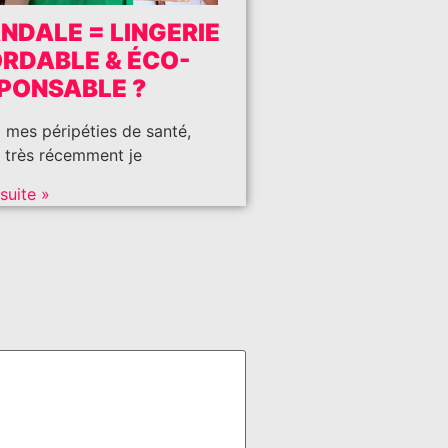
NDALE = LINGERIE
RDABLE & ÉCO-
PONSABLE ?
à mes péripéties de santé,
à très récemment je
 suite »