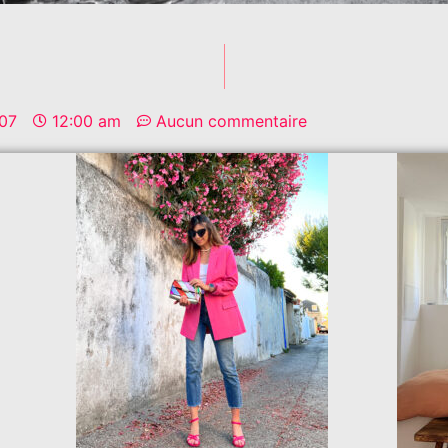
007
12:00 am
Aucun commentaire